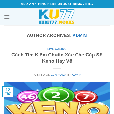
Skip
ADD ANYTHING HERE OR JUST REMOVE IT...
to
content
AUTHOR ARCHIVES:
ADMIN
LIVE CASINO
Cách Tìm Kiếm Chuẩn Xác Các Cặp Số
Keno Hay Về
POSTED ON
12/07/2024
BY
ADMIN
12
Th7