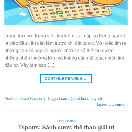
Trong trò chơi Keno việc tìm kiếm các cặp số Keno hay về
là việc đầu tiên cần làm trước khi đặt cược. Với việc tìm ra
những cặp số hay về người chơi sẽ có thể thu được
những phần thưởng lớn mà không cần mất quá nhiều tiền
đầu tư. Vậy làm sao […]
CONTINUE READING
→
Posted in
Live Casino
|
Tagged
các cặp số keno hay về
Leave a comment
THỂ THAO
Tsports: Sảnh cược thể thao giải trí