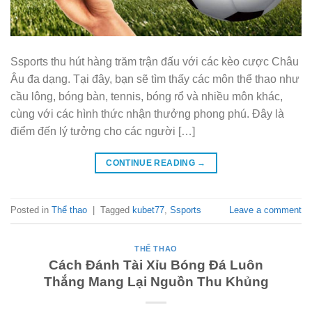
Ssports thu hút hàng trăm trận đấu với các kèo cược Châu
Âu đa dạng. Tại đây, bạn sẽ tìm thấy các môn thể thao như
cầu lông, bóng bàn, tennis, bóng rổ và nhiều môn khác,
cùng với các hình thức nhận thưởng phong phú. Đây là
điểm đến lý tưởng cho các người […]
CONTINUE READING
→
Posted in
Thể thao
|
Tagged
kubet77
,
Ssports
Leave a comment
THỂ THAO
Cách Đánh Tài Xỉu Bóng Đá Luôn
Thắng Mang Lại Nguồn Thu Khủng