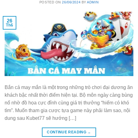
POSTED ON
26/06/2024
BY
ADMIN
26
Th6
Bắn cá may mắn là một trong những trò chơi đại dương ăn
khách bậc nhất thời điểm hiện tại. Bộ môn ngày càng bùng
nổ nhờ đồ họa cực đỉnh cùng giá trị thưởng “hiếm có khó
tìm”. Muốn tham gia cược tựa game này phải làm sao, nội
dung sau Kubet77 sẽ hướng […]
CONTINUE READING
→