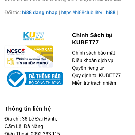
Đối tác:
hi88 dang nhap
|
https://hi88club.life/
|
hi88
|
Chính Sách tại
KUBET77
Chính sách bảo mật
Điều khoản dịch vụ
Quyền riêng tư
Quy định tại KUBET77
Miễn trừ trách nhiệm
Thông tin liên hệ
Địa chỉ: 36 Lê Đại Hành,
Cẩm Lệ, Đà Nẵng
Điện Thoại: 0992 363 115