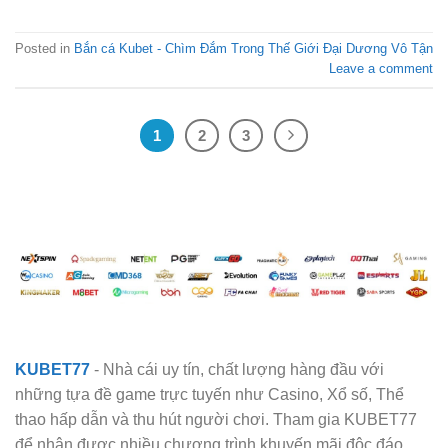
Posted in
Bắn cá Kubet - Chìm Đắm Trong Thế Giới Đại Dương Vô Tận
Leave a comment
1
2
3
KUBET77
- Nhà cái uy tín, chất lượng hàng đầu với
những tựa đề game trực tuyến như Casino, Xổ số, Thể
thao hấp dẫn và thu hút người chơi. Tham gia KUBET77
để nhận được nhiều chương trình khuyến mãi độc đáo.