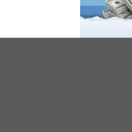
Hướng dẫn quy trình t
Nạp tiền Kubet
diễn ra như thế nào là 
người nên chọn theo dõi những thông ti
Nạp tiền đến Kubet77 thông q
Sử dụng ngân hàng để
nạp tiền Kubet
nạp trong ngày nên khá thuận tiện cho 