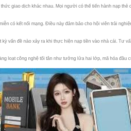
 thức giao dịch khác nhau. Mọi người có thể tiến hành nạp thẻ
ị miễn có kết nối mạng. Điều này đảm bảo cho hội viên trải nghi
 kỳ vấn đề nào xảy ra khi thực hiện nạp tiền vào nhà cái. Tư vấ
ng loạt công nghệ tối tân như tưởng lửa hai lớp, mã hóa đầu 