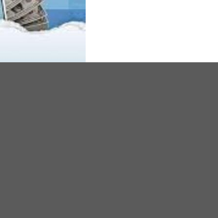
ắm vững được thao tác giao dịch thì mọi
c này không có giới hạn về lượng tiền