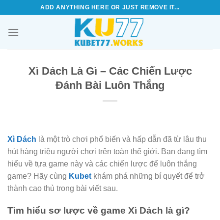
Skip
ADD ANYTHING HERE OR JUST REMOVE IT...
to
content
Xì Dách Là Gì – Các Chiến Lược
Đánh Bài Luôn Thắng
Xì Dách
là một trò chơi phổ biến và hấp dẫn đã từ lâu thu
hút hàng triệu người chơi trên toàn thế giới. Bạn đang tìm
hiểu về tựa game này và các chiến lược để luôn thắng
game? Hãy cùng
Kubet
khám phá những bí quyết để trở
thành cao thủ trong bài viết sau.
Tìm hiểu sơ lược về game Xì Dách là gì?