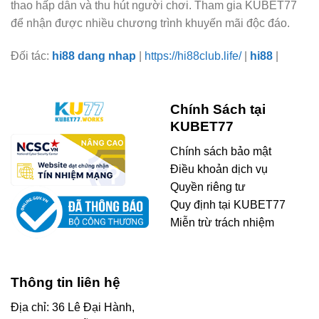
thao hấp dẫn và thu hút người chơi. Tham gia KUBET77
để nhận được nhiều chương trình khuyến mãi độc đáo.
Đối tác:
hi88 dang nhap
|
https://hi88club.life/
|
hi88
|
Chính Sách tại
KUBET77
Chính sách bảo mật
Điều khoản dịch vụ
Quyền riêng tư
Quy định tại KUBET77
Miễn trừ trách nhiệm
Thông tin liên hệ
Địa chỉ: 36 Lê Đại Hành,