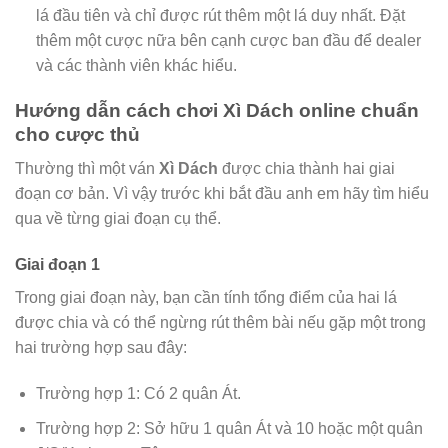
lá đầu tiên và chỉ được rút thêm một lá duy nhất. Đặt
thêm một cược nữa bên cạnh cược ban đầu để dealer
và các thành viên khác hiểu.
Hướng dẫn cách chơi Xì Dách online chuẩn
cho cược thủ
Thường thì một ván
Xì Dách
được chia thành hai giai
đoạn cơ bản. Vì vậy trước khi bắt đầu anh em hãy tìm hiểu
qua về từng giai đoạn cụ thể.
Giai đoạn 1
Trong giai đoạn này, bạn cần tính tổng điểm của hai lá
được chia và có thể ngừng rút thêm bài nếu gặp một trong
hai trường hợp sau đây:
Trường hợp 1: Có 2 quân Át.
Trường hợp 2: Sở hữu 1 quân Át và 10 hoặc một quân